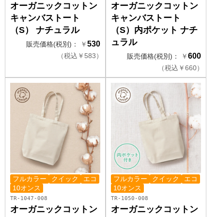
オーガニックコットン
オーガニックコットン
キャンバストート
キャンバストート
（S） ナチュラル
（S）内ポケット ナチ
ュラル
530
販売価格(税別)：
￥
（
税込
￥
583）
600
販売価格(税別)：
￥
（
税込
￥
660）
フルカラー
クイック
エコ
フルカラー
クイック
エコ
10オンス
10オンス
TR-1047-008
TR-1050-008
オーガニックコットン
オーガニックコットン