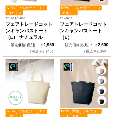
NEW
フルカラー
エコ
NEW
フルカラー
エコ
10オンス
10オンス
TF-0016-008
TF-0016
フェアトレードコット
フェアトレードコット
ンキャンバストート
ンキャンバストート
（L） ナチュラル
（L）
1,950
2,600
販売価格(税別)：
￥
販売価格(税別)：
￥
（
税込
￥
2,145）
（
税込
￥
2,860）
NEW
フルカラー
エコ
NEW
新色
フルカラー
10オンス
エコ
10オンス