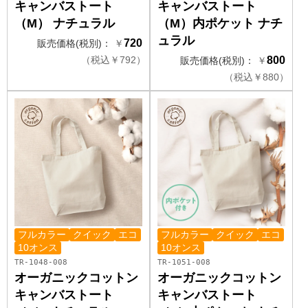
キャンバストート
キャンバストート
（M） ナチュラル
（M）内ポケット ナチ
ュラル
720
販売価格(税別)：
￥
（
税込
￥
792）
800
販売価格(税別)：
￥
（
税込
￥
880）
フルカラー
クイック
エコ
フルカラー
クイック
エコ
10オンス
10オンス
TR-1048-008
TR-1051-008
オーガニックコットン
オーガニックコットン
キャンバストート
キャンバストート