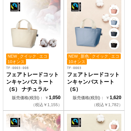
NEW
クイック
エコ
NEW
新色
クイック
エコ
10オンス
10オンス
TF-0003-008
TF-0003
フェアトレードコット
フェアトレードコット
ンキャンバストート
ンキャンバストート
（S） ナチュラル
（S）
1,050
1,620
販売価格(税別)：
￥
販売価格(税別)：
￥
（
税込
￥
1,155）
（
税込
￥
1,782）