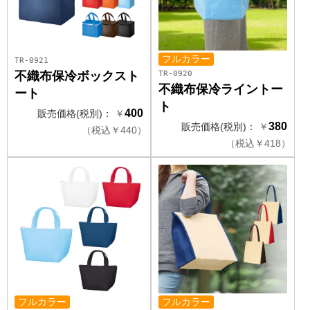
フルカラー
TR-0921
TR-0920
不織布保冷ボックスト
不織布保冷ライントー
ート
ト
400
販売価格(税別)：
￥
380
販売価格(税別)：
￥
（
税込
￥
440）
（
税込
￥
418）
フルカラー
フルカラー