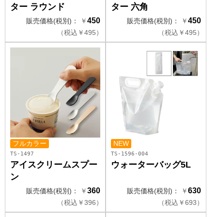
ター ラウンド
ター 六角
450
450
販売価格(税別)：
￥
販売価格(税別)：
￥
（
税込
￥
495）
（
税込
￥
495）
フルカラー
NEW
TS-1497
TS-1596-004
アイスクリームスプー
ウォーターバッグ5L
ン
360
630
販売価格(税別)：
￥
販売価格(税別)：
￥
（
税込
￥
396）
（
税込
￥
693）