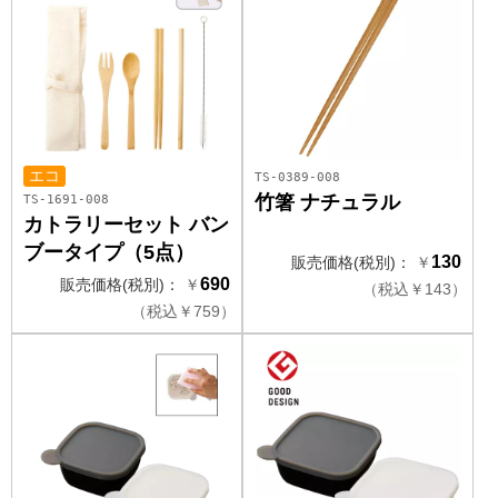
エコ
TS-0389-008
TS-1691-008
竹箸 ナチュラル
カトラリーセット バン
ブータイプ（5点）
130
販売価格(税別)：
￥
690
販売価格(税別)：
￥
（
税込
￥
143）
（
税込
￥
759）