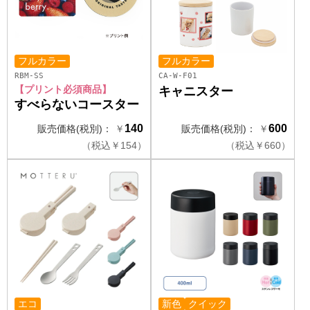
フルカラー
フルカラー
RBM-SS
CA-W-F01
【プリント必須商品】
キャニスター
すべらないコースター
140
600
販売価格(税別)：
￥
販売価格(税別)：
￥
（
税込
￥
154）
（
税込
￥
660）
エコ
新色
クイック