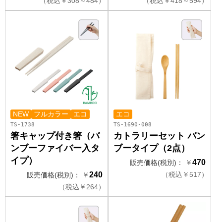
（
税込
￥
308～484）
（
税込
￥
418～594）
NEW
フルカラー
エコ
エコ
TS-1738
TS-1690-008
箸キャップ付き箸（バ
カトラリーセット バン
ンブーファイバー入タ
ブータイプ（2点）
イプ）
470
販売価格(税別)：
￥
240
（
税込
￥
517）
販売価格(税別)：
￥
（
税込
￥
264）