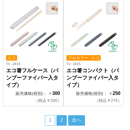
エコ
フルカラー
エコ
TS-1834
TS-1835
エコ箸フルケース（バ
エコ箸コンパクト（バ
ンブーファイバー入タ
ンブーファイバー入タ
イプ）
イプ）
300
250
販売価格(税別)：
￥
販売価格(税別)：
￥
（
税込
￥
330）
（
税込
￥
275）
1
2
次へ