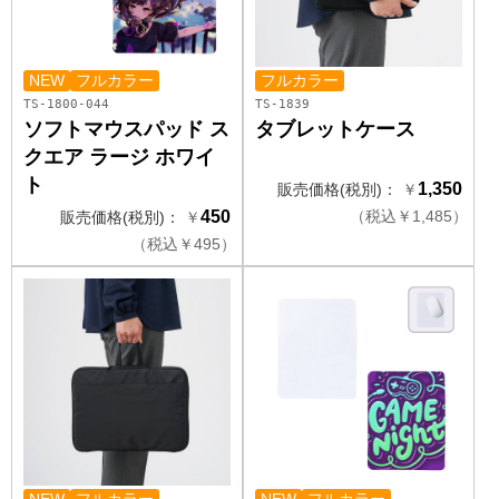
NEW
フルカラー
フルカラー
TS-1800-044
TS-1839
ソフトマウスパッド ス
タブレットケース
クエア ラージ ホワイ
ト
1,350
販売価格(税別)：
￥
450
（
税込
￥
1,485）
販売価格(税別)：
￥
（
税込
￥
495）