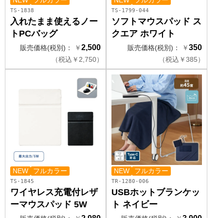
NEW
フルカラー
NEW
フルカラー
TS-1838
TS-1799-044
入れたまま使えるノー
ソフトマウスパッド ス
トPCバッグ
クエア ホワイト
2,500
350
販売価格(税別)：
￥
販売価格(税別)：
￥
（
税込
￥
2,750）
（
税込
￥
385）
NEW
フルカラー
NEW
フルカラー
TS-1845
TR-1280-006
ワイヤレス充電付レザ
USBホットブランケッ
ーマウスパッド 5W
ト ネイビー