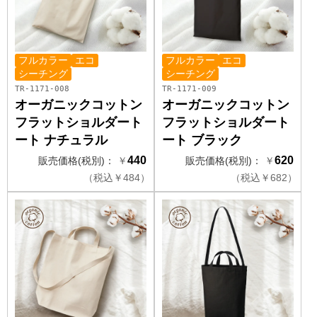
フルカラー
エコ
フルカラー
エコ
シーチング
シーチング
TR-1171-008
TR-1171-009
オーガニックコットン
オーガニックコットン
フラットショルダート
フラットショルダート
ート ナチュラル
ート ブラック
440
620
販売価格(税別)：
￥
販売価格(税別)：
￥
（
税込
￥
484）
（
税込
￥
682）