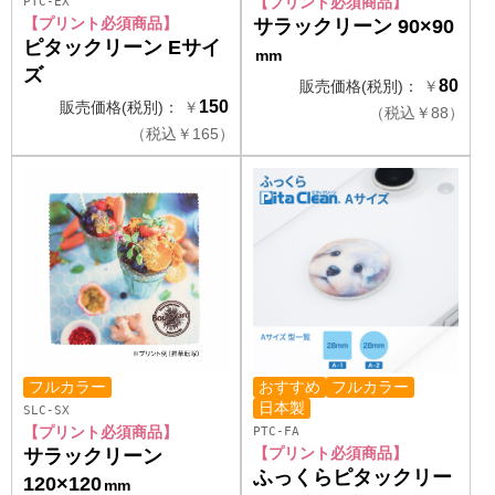
PTC-EX
【プリント必須商品】
【プリント必須商品】
サラックリーン 90×90
ピタックリーン Eサイ
mm
ズ
80
販売価格(税別)：
￥
150
販売価格(税別)：
￥
（
税込
￥
88）
（
税込
￥
165）
フルカラー
おすすめ
フルカラー
日本製
SLC-SX
【プリント必須商品】
PTC-FA
【プリント必須商品】
サラックリーン
ふっくらピタックリー
120×120
mm