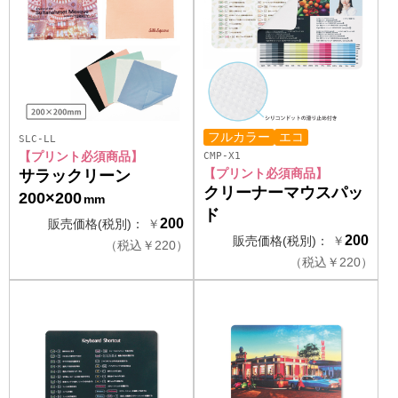
フルカラー
エコ
SLC-LL
【プリント必須商品】
CMP-X1
【プリント必須商品】
サラックリーン
クリーナーマウスパッ
200×200
mm
ド
200
販売価格(税別)：
￥
200
販売価格(税別)：
￥
（
税込
￥
220）
（
税込
￥
220）