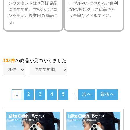
ンやスタンドは企業販促品
ーブルやハブやあると便利
におすすめ。学校のパソコ
なPC周辺グッズは高キャ
ンを用いた授業用の備品に
ッチ率なノベルティに。
も。
143件
の商品が見つかりました
...
1
2
3
4
5
次へ
最後へ