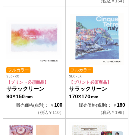
（
税込
￥
154）
フルカラー
フルカラー
SLC-RX
SLC-LX
【プリント必須商品】
【プリント必須商品】
サラックリーン
サラックリーン
90×150
170×170
mm
mm
100
180
販売価格(税別)：
￥
販売価格(税別)：
￥
（
税込
￥
110）
（
税込
￥
198）