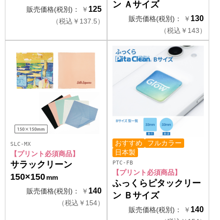
ン Ａサイズ
125
販売価格(税別)：
￥
130
販売価格(税別)：
￥
（
税込
￥
137.5）
（
税込
￥
143）
おすすめ
フルカラー
SLC-MX
日本製
【プリント必須商品】
PTC-FB
サラックリーン
【プリント必須商品】
150×150
mm
ふっくらピタックリー
140
販売価格(税別)：
￥
ン Ｂサイズ
（
税込
￥
154）
140
販売価格(税別)：
￥