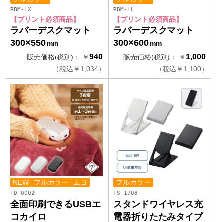
RBM-LX
RBM-LL
【プリント必須商品】
【プリント必須商品】
ラバーデスクマット
ラバーデスクマット
300×550
300×600
mm
mm
940
1,000
販売価格(税別)：
￥
販売価格(税別)：
￥
（
税込
￥
1,034）
（
税込
￥
1,100）
NEW
フルカラー
エコ
フルカラー
TD-0002
TS-1708
全面印刷できるUSBエ
スタンドワイヤレス充
コカイロ
電器折りたたみタイプ