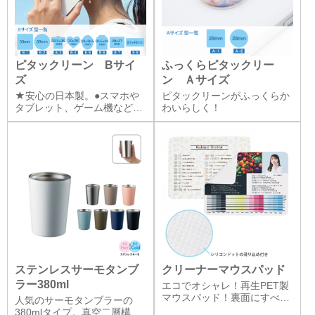
ピタックリーン Bサイ
ふっくらピタックリー
ズ
ン Ａサイズ
★安心の日本製。●スマホや
ピタックリーンがふっくらか
タブレット、ゲーム機などの
わいらしく！
ボディーに貼って持ち運
べ、 何度でも貼ってはがし
ステンレスサーモタンブ
クリーナーマウスパッド
ラー380ml
エコでオシャレ！再生PET製
マウスパッド！裏面にすべり
人気のサーモタンブラーの
止め付き！マウスパッドとし
380mlタイプ。真空二層構造