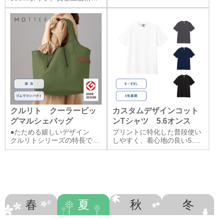
て使用する際に、しっ
で保冷保温機能があり、長時
間適温で飲み物を楽し
クルリト クーラービッ
カスタムデザインコット
グマルシェバッグ
ンTシャツ 5.6オンス
●たためる嬉しいデザイン
プリントに特化した普段使い
クルリトシリーズの特長であ
しやすく、着心地の良い5.6
るゴムが付いていて、使わな
オンスTシャツです。POINT1
い時は簡単にたたんで持
細い糸を高密度
春
夏
秋
冬