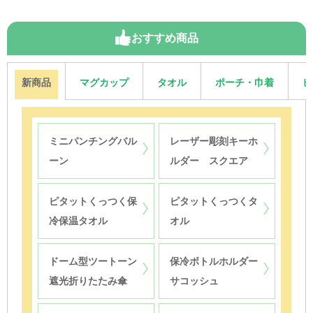
おすすめ商品
新商品
マグカップ
タオル
ポーチ・巾着
ピ
ミニパンチングバル
レーザー彫刻キーホ
ーン
ルダー スクエア
ピタットくっつく保
ピタットくっつくタ
冷保温タオル
オル
ドーム型ツートーン
保冷ボトルホルダー
遮光折りたたみ傘
サコッシュ