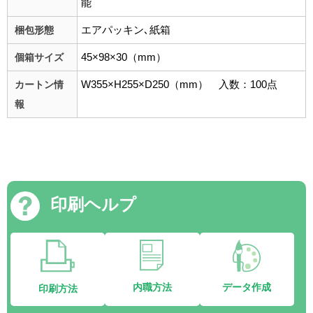
能
エアパッキン､紙箱
梱包形態
45×98×30（mm）
個箱サイズ
W355×H255×D250（mm） 入数：100点
カートン情
報
印刷ヘルプ
内職方法
データ作成
印刷方法